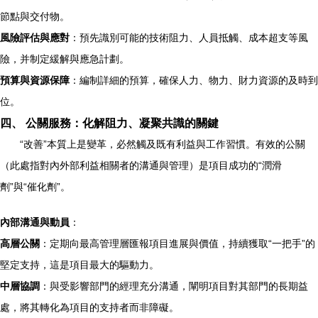
節點與交付物。
風險評估與應對
：預先識別可能的技術阻力、人員抵觸、成本超支等風
險，并制定緩解與應急計劃。
預算與資源保障
：編制詳細的預算，確保人力、物力、財力資源的及時到
位。
四、 公關服務：化解阻力、凝聚共識的關鍵
“改善”本質上是變革，必然觸及既有利益與工作習慣。有效的公關
（此處指對內外部利益相關者的溝通與管理）是項目成功的“潤滑
劑”與“催化劑”。
內部溝通與動員
：
高層公關
：定期向最高管理層匯報項目進展與價值，持續獲取“一把手”的
堅定支持，這是項目最大的驅動力。
中層協調
：與受影響部門的經理充分溝通，闡明項目對其部門的長期益
處，將其轉化為項目的支持者而非障礙。