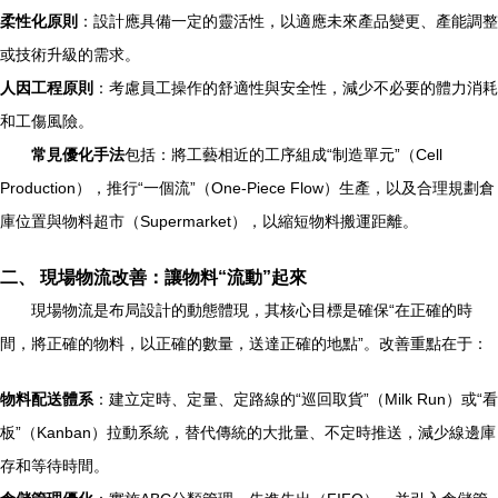
柔性化原則
：設計應具備一定的靈活性，以適應未來產品變更、產能調整
或技術升級的需求。
人因工程原則
：考慮員工操作的舒適性與安全性，減少不必要的體力消耗
和工傷風險。
常見優化手法
包括：將工藝相近的工序組成“制造單元”（Cell
Production），推行“一個流”（One-Piece Flow）生產，以及合理規劃倉
庫位置與物料超市（Supermarket），以縮短物料搬運距離。
二、 現場物流改善：讓物料“流動”起來
現場物流是布局設計的動態體現，其核心目標是確保“在正確的時
間，將正確的物料，以正確的數量，送達正確的地點”。改善重點在于：
物料配送體系
：建立定時、定量、定路線的“巡回取貨”（Milk Run）或“看
板”（Kanban）拉動系統，替代傳統的大批量、不定時推送，減少線邊庫
存和等待時間。