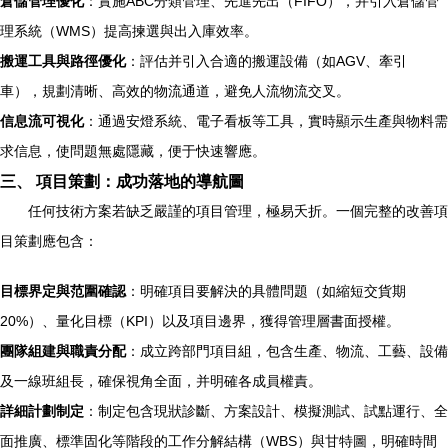
倉儲管理優化
：實施ABC分類管理、先進先出（FIFO），并引入倉儲管
理系統（WMS）提高揀選與出入庫效率。
搬運工具與路徑優化
：評估并引入合適的搬運設備（如AGV、牽引
車），規劃清晰、高效的物流通道，避免人流物流交叉。
信息流可視化
：通過安燈系統、電子看板等工具，實時顯示生產與物料需
求信息，使問題無處隱藏，便于快速響應。
三、 項目策劃：成功落地的導航圖
任何技術方案若缺乏嚴謹的項目管理，極易夭折。一個完整的改善項
目策劃應包含：
目標界定與范圍確認
：明確項目要解決的具體問題（如縮短交貨期
20%）、量化目標（KPI）以及項目邊界，獲得管理層書面授權。
團隊組建與職責分配
：成立跨部門項目組，包含生產、物流、工藝、設備
及一線班組長，確保視角全面，并明確各成員權責。
詳細計劃制定
：制定包含現狀診斷、方案設計、模擬測試、試點運行、全
面推廣、標準固化等階段的工作分解結構（WBS）與甘特圖，明確時間