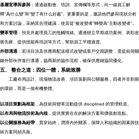
基層宣導與參與
：通過啟動會、培訓、宣傳欄等形式，向一線員工解
釋“為什么變”和“變了有什么好處”。更重要的是，邀請他們參與現狀分析
和方案討論，采納其合理建議，使其從“被改變者”轉變為“主動改變者”。
變革管理
：預見并處理員工的抵觸情緒。通過樹立早期成功案例、表彰改
善先鋒、提供技能再培訓等方式，幫助員工平穩過渡。
外部溝通
：若項目涉及供應商配送模式改變或客戶交期調整，需提前與關
鍵外部伙伴進行溝通，協商新的協作流程，確保供應鏈協同優化。
五、 整合之道：四位一體，系統致勝
工廠布局設計、現場物流改善、項目策劃與公關服務，四者并非割裂
的環節，而是一個有機整體。
以項目策劃為框架
，為技術與變革活動提供 disciplined 的管理軌道。
以布局與物流技術為內核
，提供實實在在的解決方案和價值創造點。
以公關服務為紐帶
，貫穿始終，潤滑內外關系，保障人和組織的因素與技
術方案同頻共振。