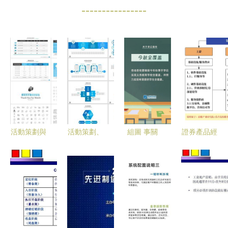
----------------
活動策劃與
活動策劃、
組圖 事關
證券產品經
公關服務全
營銷與公關
義務教育課
理的素質技
攻略 從方
方案PPT模
后服務與暑
能圖譜 共
案到總結的
板 您的專
期托管，這
性根基與個
一站式資源
業工具箱
些信息請師
性鋒芒
指南
生家長知悉