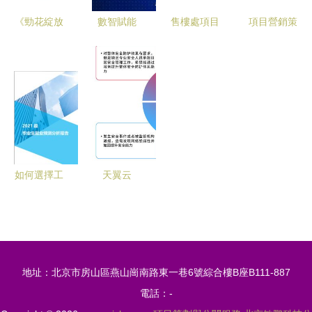
《勁花綻放
數智賦能
售樓處項目
項目營銷策
整合營銷與
融合共生
智能化系統
劃方案 整
公關服務全
——智能工
如何設計
合策劃與公
案解析》
業服務引領
這份方案可
關服務的全
先進制造業
以參考
方位戰略框
與現代服務
架
業融合發展
論壇項目策
如何選擇工
天翼云
劃與公關服
具型產品與
MDR服務
務方案
專業服務
以托管檢測
項目策劃與
與響應，賦
公關服務的
能組織構建
地址：北京市房山區燕山崗南路東一巷6號綜合樓B座B111-887
幾點心得
高效安全閉
電話：-
環