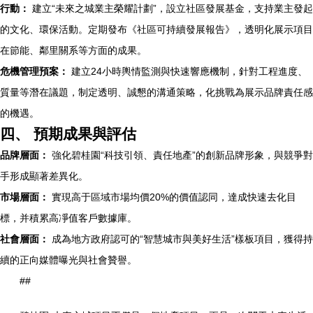
行動：
建立“未來之城業主榮耀計劃”，設立社區發展基金，支持業主發起
的文化、環保活動。定期發布《社區可持續發展報告》，透明化展示項目
在節能、鄰里關系等方面的成果。
危機管理預案：
建立24小時輿情監測與快速響應機制，針對工程進度、
質量等潛在議題，制定透明、誠懇的溝通策略，化挑戰為展示品牌責任感
的機遇。
四、 預期成果與評估
品牌層面：
強化碧桂園“科技引領、責任地產”的創新品牌形象，與競爭對
手形成顯著差異化。
市場層面：
實現高于區域市場均價20%的價值認同，達成快速去化目
標，并積累高凈值客戶數據庫。
社會層面：
成為地方政府認可的“智慧城市與美好生活”樣板項目，獲得持
續的正向媒體曝光與社會贊譽。
##