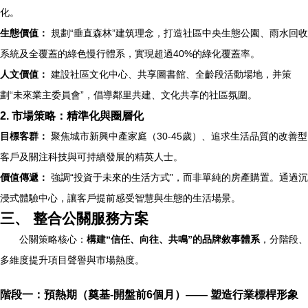
化。
生態價值：
規劃“垂直森林”建筑理念，打造社區中央生態公園、雨水回收
系統及全覆蓋的綠色慢行體系，實現超過40%的綠化覆蓋率。
人文價值：
建設社區文化中心、共享圖書館、全齡段活動場地，并策
劃“未來業主委員會”，倡導鄰里共建、文化共享的社區氛圍。
2. 市場策略：精準化與圈層化
目標客群：
聚焦城市新興中產家庭（30-45歲）、追求生活品質的改善型
客戶及關注科技與可持續發展的精英人士。
價值傳遞：
強調“投資于未來的生活方式”，而非單純的房產購置。通過沉
浸式體驗中心，讓客戶提前感受智慧與生態的生活場景。
三、 整合公關服務方案
公關策略核心：
構建“信任、向往、共鳴”的品牌敘事體系
，分階段、
多維度提升項目聲譽與市場熱度。
階段一：預熱期（奠基-開盤前6個月）—— 塑造行業標桿形象