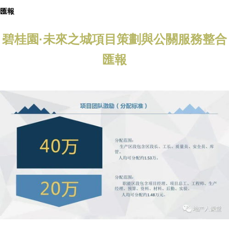
匯報
碧桂園·未來之城項目策劃與公關服務整合
匯報