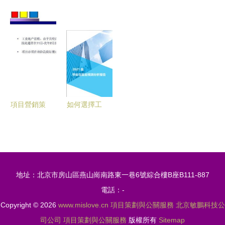
理的素質技
整合營銷與
融合共生
智能化系統
能圖譜 共
公關服務全
——智能工
如何設計
性根基與個
案解析》
業服務引領
這份方案可
性鋒芒
先進制造業
以參考
與現代服務
業融合發展
論壇項目策
項目營銷策
如何選擇工
劃與公關服
劃方案 整
具型產品與
務方案
合策劃與公
專業服務
關服務的全
項目策劃與
方位戰略框
公關服務的
地址：北京市房山區燕山崗南路東一巷6號綜合樓B座B111-887
架
幾點心得
電話：-
Copyright © 2026
www.mislove.cn
項目策劃與公關服務
北京敏鵬科技公
司公司
項目策劃與公關服務
版權所有
Sitemap