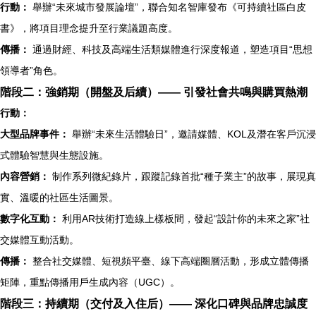
行動：
舉辦“未來城市發展論壇”，聯合知名智庫發布《可持續社區白皮
書》，將項目理念提升至行業議題高度。
傳播：
通過財經、科技及高端生活類媒體進行深度報道，塑造項目“思想
領導者”角色。
階段二：強銷期（開盤及后續）—— 引發社會共鳴與購買熱潮
行動：
大型品牌事件：
舉辦“未來生活體驗日”，邀請媒體、KOL及潛在客戶沉浸
式體驗智慧與生態設施。
內容營銷：
制作系列微紀錄片，跟蹤記錄首批“種子業主”的故事，展現真
實、溫暖的社區生活圖景。
數字化互動：
利用AR技術打造線上樣板間，發起“設計你的未來之家”社
交媒體互動活動。
傳播：
整合社交媒體、短視頻平臺、線下高端圈層活動，形成立體傳播
矩陣，重點傳播用戶生成內容（UGC）。
階段三：持續期（交付及入住后）—— 深化口碑與品牌忠誠度