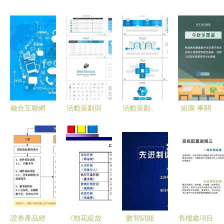
融合互聯網
活動策劃與
活動策劃、
組圖 事關
思維，驅動
公關服務全
營銷與公關
義務教育課
廣告創新
攻略 從方
方案PPT模
后服務與暑
北京天時聯
案到總結的
板 您的專
期托管，這
眾的項目策
一站式資源
業工具箱
些信息請師
劃與公關服
指南
生家長知悉
務之道
證券產品經
《勁花綻放
數智賦能
售樓處項目